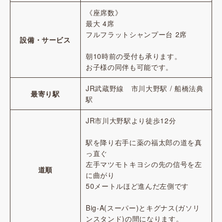
《座席数》
最大 4席
フルフラットシャンプー台 2席
設備・サービス
朝10時前の受付も承ります。
お子様の同伴も可能です。
JR武蔵野線 市川大野駅 / 船橋法典
最寄り駅
駅
JR市川大野駅より徒歩12分
駅を降り右手に薬の福太郎の道を真
っ直ぐ
左手マツモトキヨシの先の信号を左
道順
に曲がり
50メートルほど進んだ左側です
Big-A(スーパー)とキグナス(ガソリ
ンスタンド)の間になります。