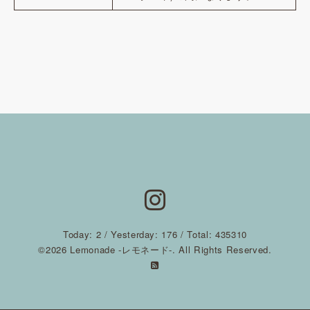
Today:
2
/ Yesterday:
176
/ Total:
435310
©2026
Lemonade -レモネード-
. All Rights Reserved.