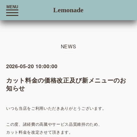
MENU
Lemonade
t
o
g
g
l
e
n
a
NEWS
v
i
g
a
2026-05-20 10:00:00
t
i
o
カット料金の価格改正及び新メニューのお
n
知らせ
いつも当店をご利用いただきありがとうございます。
この度、諸経費の高騰やサービス品質維持のため、
カット料金を改定させて頂きます。