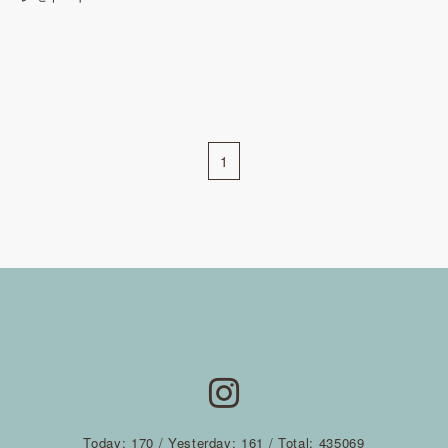
1
Today:
170
/ Yesterday:
161
/ Total:
435069