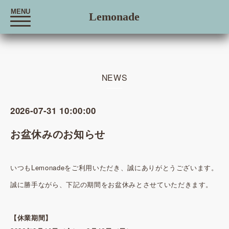
MENU
Lemonade
t
o
g
g
l
e
n
a
NEWS
v
i
g
a
2026-07-31 10:00:00
t
i
o
お盆休みのお知らせ
n
いつもLemonadeをご利用いただき、誠にありがとうございます。
誠に勝手ながら、下記の期間をお盆休みとさせていただきます。
【休業期間】